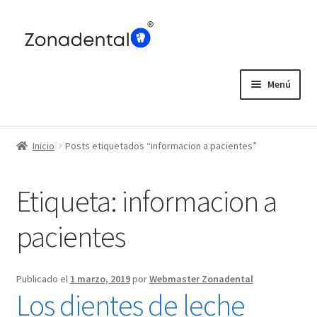
Ir
Ir
a
al
la
contenido
navegación
Menú
Home
Inicio
Posts etiquetados “informacion a pacientes”
Blog
Etiqueta:
informacion a
pacientes
Publicado el
1 marzo, 2019
por
Webmaster Zonadental
Los dientes de leche