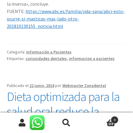
la inversa», concluye.
FUENTE:
https://www.abc.es/familia/vida-sana/abci-esto-
ocurre-si-masticas-mas-lado-otro-
201810130155_noticia.html
Categoría:
Información a Pacientes
Etiquetas:
curiosidades dentales
,
informacion a pacientes
Publicado el
22 junio, 2018
por
Webmaster Zonadental
Dieta optimizada para la
salud oral reduce la
0
gingivitis
Buscar
Buscar
Cu