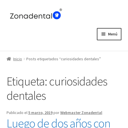
Ir
Ir
a
al
la
contenido
navegación
Menú
Home
Inicio
Posts etiquetados “curiosidades dentales”
Blog
Etiqueta:
curiosidades
dentales
Publicado el
5 marzo, 2019
por
Webmaster Zonadental
Luego de dos años con