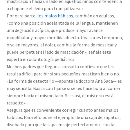
masticación hacia un lado en aquellos niños con tendencia
a chuparse el dedo para tranquilizarse».
Por otra parte,
los malos hábitos
, también en adultos,
«como una posición adelantada de la lengua, mantienen
una deglución atípica, que produce mayor avance
mandibular y mayor mordida abierta. Una caries temprana,
o ya en mayores, al doler, cambia la forma de masticar y
puede perpetuar el lado de masticación», señala esta
experta en odontología pediátrica.
Muchos padres que llegan a consulta confiesan que les
resulta difícil percibir si sus pequeños mastican bien o no.
«La forma de detectarlo —apunta la doctora Ana Sada— es
muy sencilla. Basta con fijarse si se les hace bola al comer
siempre hacia el mismo lado. Si es así, el misterio está
resuelto».
Asegura que es conveniente corregir cuanto antes malos
hábitos. Para ello pone el ejemplo de una caja de zapatos,
diseñada para que la tapa encaje perfectamente con la