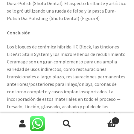
Dura-Polish (Shofu Dental). El aspecto brillante y artístico
se logró utilizando una rueda de felpa y la pasta Dura-
Polish Dia Polishing (Shofu Dental) (Figura 4).
Conclusión
Los bloques de cerámica híbrida HC Block, las tinciones
LiteArt Stain System y los microrellenos de recubrimiento
Ceramage son un gran complemento para una amplia
variedad de usos indirectos, como restauraciones
transicionales a largo plazo, restauraciones permanentes
anteriores/posteriores para inlays/onlays, coronas de
contorno completo y casos implantosoportados. La
incorporación de estos materiales en todo el proceso —
fresado, tinción, glaseado, acabado y pulido de las
restauraciones—, se realizó con éxito de manera eficiente
0
en el laboratorio, lo que resultó en restauraciones finales
Buscar
Buscar
Cu
funcionales y altamente estéticas.