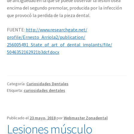
de antigüedad en la que se puede observar la lesión osea
encima del segundo premolar, producida por la infección
que provocó la perdida de la pieza dental.
FUENTE:
http://
www.researchgate.net/
profile/Ernesto_Arriola2/
publication/
256005491_State_of_art_of_d
ental_implants/file/
5046352162921b3dcf.docx
Categoría:
Curiosidades Dentales
Etiqueta:
curiosidades dentales
Publicado el
23 mayo, 2018
por
Webmaster Zonadental
Lesiones músculo