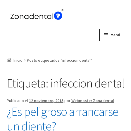
Ir
Ir
a
al
la
contenido
navegación
Menú
Home
Inicio
Posts etiquetados “infeccion dental”
Blog
Etiqueta:
infeccion dental
Publicado el
12 noviembre, 2015
por
Webmaster Zonadental
¿Es peligroso arrancarse
un diente?