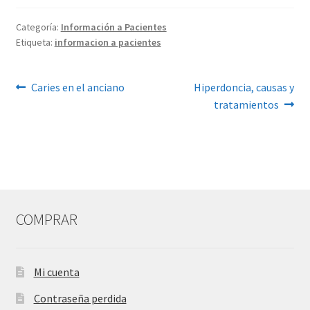
Categoría:
Información a Pacientes
Etiqueta:
informacion a pacientes
Navegación
Anterior:
Siguiente:
Caries en el anciano
Hiperdoncia, causas y
tratamientos
de
entradas
COMPRAR
Mi cuenta
Contraseña perdida