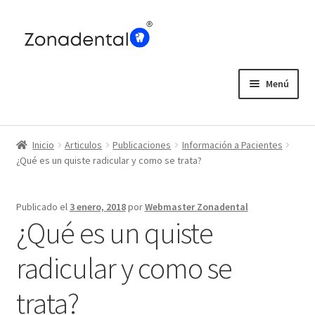
Ir
Ir
a
al
la
contenido
navegación
Menú
Home
Inicio
Articulos
Publicaciones
Información a Pacientes
Blog
¿Qué es un quiste radicular y como se trata?
Publicado el
3 enero, 2018
por
Webmaster Zonadental
¿Qué es un quiste
radicular y como se
trata?