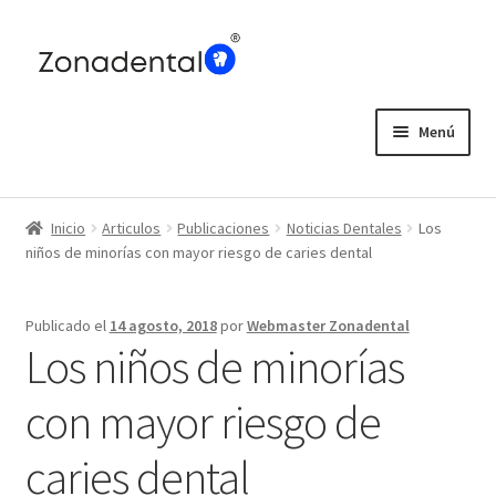
Ir
Ir
a
al
la
contenido
navegación
Menú
Home
Inicio
Articulos
Publicaciones
Noticias Dentales
Los
Blog
niños de minorías con mayor riesgo de caries dental
Publicado el
14 agosto, 2018
por
Webmaster Zonadental
Los niños de minorías
con mayor riesgo de
caries dental