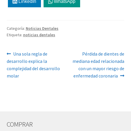
LinkedIn
WhatsApp
Categoría:
Noticias Dentales
Etiqueta:
noticias dentales
Navegación
Anterior:
Siguiente:
Una sola regla de
Pérdida de dientes de
desarrollo explica la
mediana edad relacionada
de
complejidad del desarrollo
con un mayor riesgo de
entradas
molar
enfermedad coronaria
COMPRAR