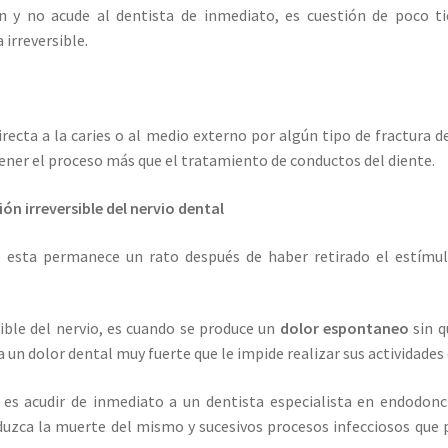
ión y no acude al dentista de inmediato, es cuestión de poco t
irreversible.
recta a la caries o al medio externo por algún tipo de fractura d
tener el proceso más que el tratamiento de conductos del diente.
n irreversible del nervio dental
o esta permanece un rato después de haber retirado el estímulo
ible del nervio, es cuando se produce un
dolor espontaneo
sin q
 un dolor dental muy fuerte que le impide realizar sus actividades 
es acudir de inmediato a un dentista especialista en endodoncia
duzca la muerte del mismo y sucesivos procesos infecciosos que p