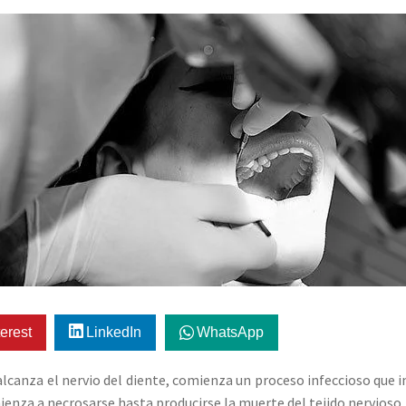
erest
LinkedIn
WhatsApp
lcanza el nervio del diente, comienza un proceso infeccioso que 
ienza a necrosarse hasta producirse la muerte del tejido nervioso.