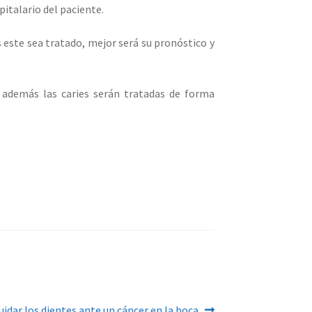
italario del paciente.
este sea tratado, mejor será su pronóstico y
, además las caries serán tratadas de forma
te:
idar los dientes ante un cáncer en la boca