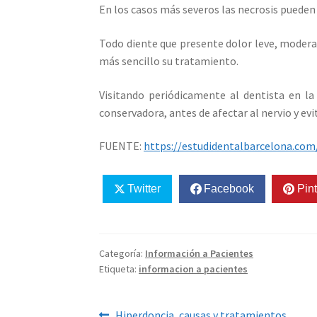
En los casos más severos las necrosis pueden
Todo diente que presente dolor leve, modera
más sencillo su tratamiento.
Visitando periódicamente al dentista en la
conservadora, antes de afectar al nervio y ev
FUENTE:
https://estudidentalbarcelona.com
Twitter
Facebook
Pint
Categoría:
Información a Pacientes
Etiqueta:
informacion a pacientes
Anterior:
Hiperdoncia, causas y tratamientos