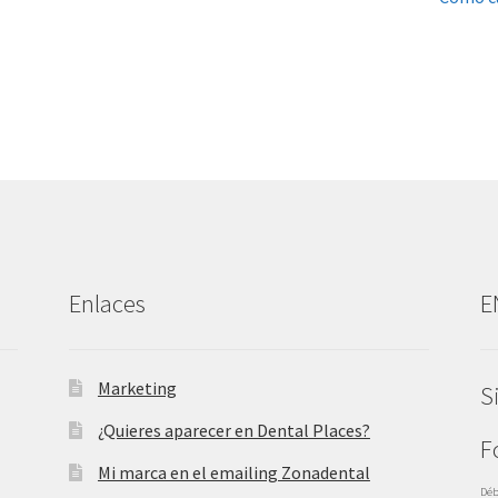
Enlaces
E
Marketing
S
¿Quieres aparecer en Dental Places?
F
Mi marca en el emailing Zonadental
Déb