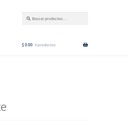
Buscar
Buscar
Cuando hay resultados a
por:
$
0.00
0 productos
te