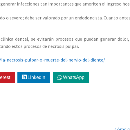
 generar infecciones tan importantes que ameriten el ingreso hosp
do o severo; debe ser valorado por un endodoncista. Cuanto antes 
 clínica dental, se evitarán procesos que puedan generar dolor
itando estos procesos de necrosis pulpar.
/la-necrosis-pulpar-o-muerte-del-nervio-del-diente/
erest
LinkedIn
WhatsApp
Siguien
Cómo cu