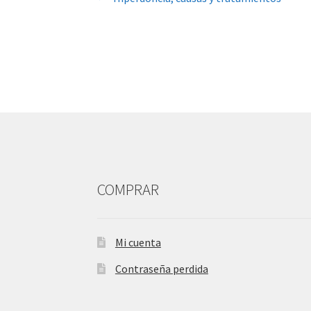
Navegación
de
entradas
COMPRAR
Mi cuenta
Contraseña perdida