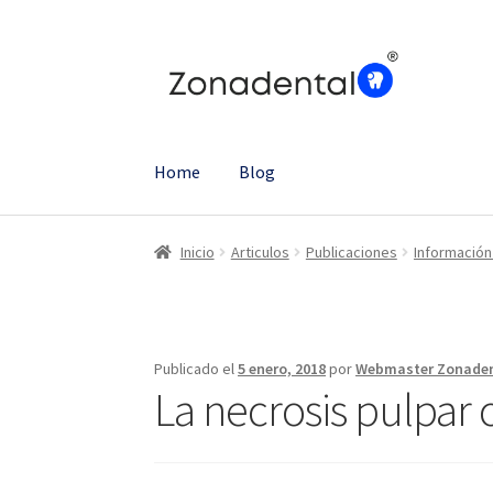
Ir
Ir
a
al
la
contenido
navegación
Home
Blog
Inicio
Articulos
Publicaciones
Información
Publicado el
5 enero, 2018
por
Webmaster Zonaden
La necrosis pulpar 