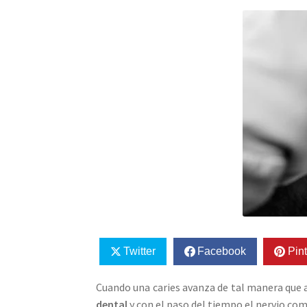
Twitter
Facebook
Pint
Cuando una caries avanza de tal manera que a
dental
y con el paso del tiempo el nervio com