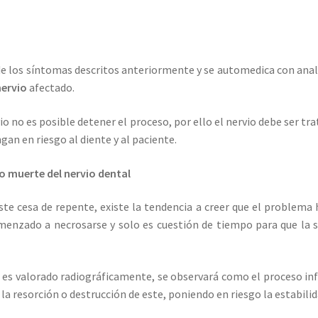
de los síntomas descritos anteriormente y se automedica con analg
nervio
afectado.
io no es posible detener el proceso, por ello el nervio debe ser t
n en riesgo al diente y al paciente.
o muerte del nervio dental
ste cesa de repente, existe la tendencia a creer que el problema h
omenzado a necrosarse y solo es cuestión de tiempo para que la 
te es valorado radiográficamente, se observará como el proceso i
la resorción o destrucción de este, poniendo en riesgo la estabilid