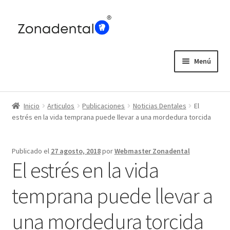
Ir
Ir
a
al
la
contenido
navegación
Menú
Home
Inicio
Articulos
Publicaciones
Noticias Dentales
El
Blog
estrés en la vida temprana puede llevar a una mordedura torcida
Publicado el
27 agosto, 2018
por
Webmaster Zonadental
El estrés en la vida
temprana puede llevar a
una mordedura torcida