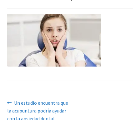
Navegación
Anterior:
Un estudio encuentra que
la acupuntura podría ayudar
de
con la ansiedad dental
entradas