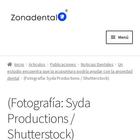
Ir
Ir
a
al
la
contenido
navegación
Menú
Home
Inicio
Articulos
Publicaciones
Noticias Dentales
Un
Blog
estudio encuentra que la acupuntura podría ayudar con la ansiedad
dental
(Fotografía: Syda Productions / Shutterstock)
(Fotografía: Syda
Productions /
Shutterstock)