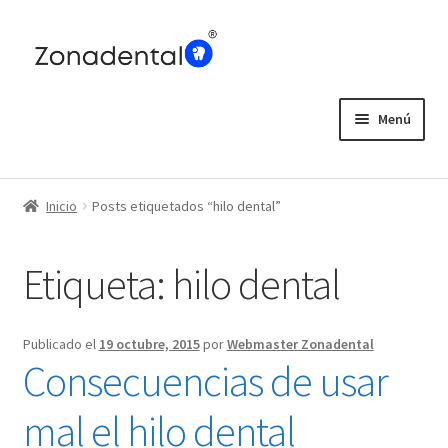
Ir
Ir
a
al
la
contenido
navegación
Menú
Home
Inicio
Posts etiquetados “hilo dental”
Blog
Etiqueta:
hilo dental
Publicado el
19 octubre, 2015
por
Webmaster Zonadental
Consecuencias de usar
mal el hilo dental