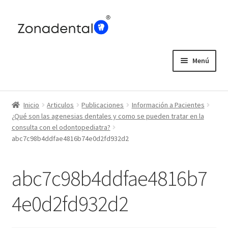
Ir
Ir
a
al
la
contenido
navegación
Menú
Home
Inicio
Articulos
Publicaciones
Información a Pacientes
Blog
¿Qué son las agenesias dentales y como se pueden tratar en la
consulta con el odontopediatra?
abc7c98b4ddfae4816b74e0d2fd932d2
abc7c98b4ddfae4816b7
4e0d2fd932d2