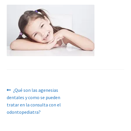
Navegación
Anterior:
¿Qué son las agenesias
dentales y como se pueden
de
tratar en la consulta con el
entradas
odontopediatra?