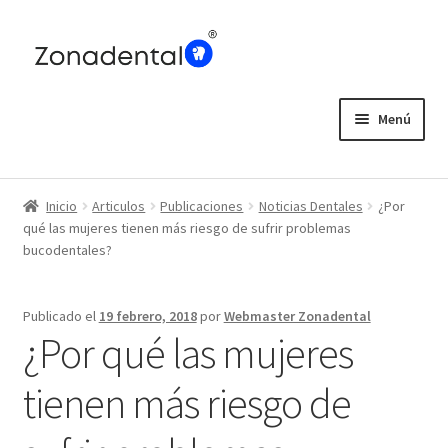
Ir
Ir
a
al
la
contenido
navegación
Menú
Home
Inicio
Articulos
Publicaciones
Noticias Dentales
¿Por
Blog
qué las mujeres tienen más riesgo de sufrir problemas
bucodentales?
Publicado el
19 febrero, 2018
por
Webmaster Zonadental
¿Por qué las mujeres
tienen más riesgo de