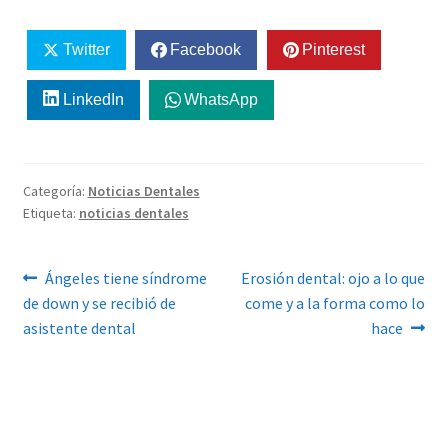
Twitter
Facebook
Pinterest
LinkedIn
WhatsApp
Categoría:
Noticias Dentales
Etiqueta:
noticias dentales
Navegación
Anterior:
Siguiente:
Ángeles tiene síndrome
Erosión dental: ojo a lo que
de down y se recibió de
come y a la forma como lo
de
asistente dental
hace
entradas