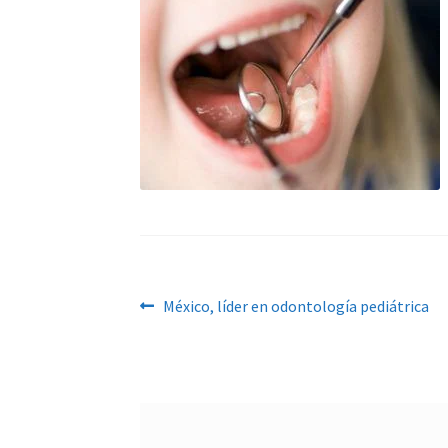
Navegación
Anterior:
México, líder en odontología pediátrica
de
entradas