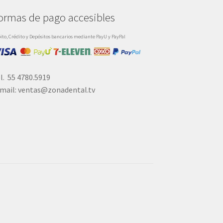
ormas de pago accesibles
ito, Crédito y Depósitos bancarios mediante PayU y PayPal
l. 55 4780.5919
mail: ventas@zonadental.tv