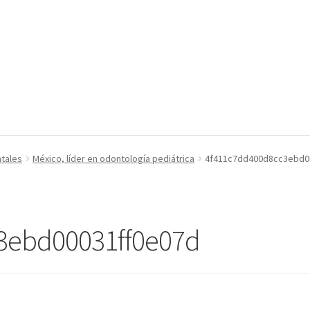
ntales
México, líder en odontología pediátrica
4f411c7dd400d8cc3ebd0
3ebd00031ff0e07d