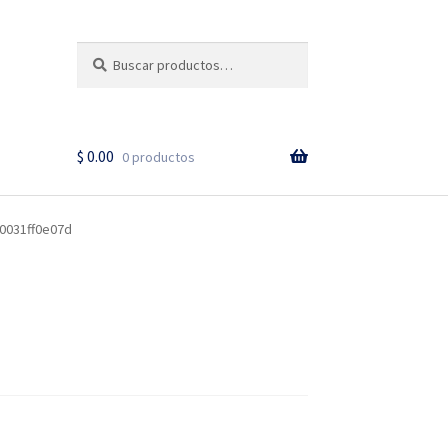
Buscar
Buscar
Cuando hay resultados a
por:
$
0.00
0 productos
0031ff0e07d