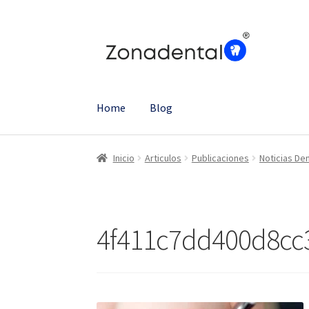
Ir
Ir
a
al
la
contenido
navegación
Home
Blog
Inicio
Articulos
Publicaciones
Noticias De
4f411c7dd400d8cc