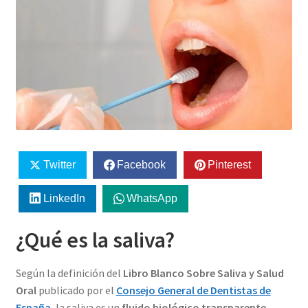
Twitter
Facebook
Pinterest
LinkedIn
WhatsApp
¿Qué es la saliva?
Según la definición del
Libro Blanco Sobre Saliva y Salud
Oral
publicado por el
Consejo General de Dentistas de
España
, la saliva es un
fluido biológico transparente,