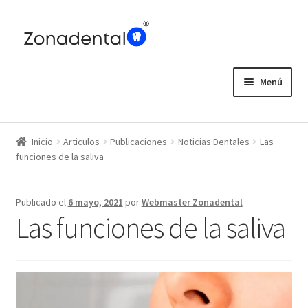
Ir
Ir
a
al
la
contenido
navegación
Menú
Home
Inicio
Articulos
Publicaciones
Noticias Dentales
Las
Blog
funciones de la saliva
Publicado el
6 mayo, 2021
por
Webmaster Zonadental
Las funciones de la saliva