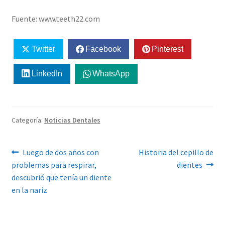
Fuente: www.teeth22.com
Twitter
Facebook
Pinterest
LinkedIn
WhatsApp
Categoría:
Noticias Dentales
Navegación
Anterior:
Siguiente:
Luego de dos años con
Historia del cepillo de
problemas para respirar,
dientes
de
descubrió que tenía un diente
entradas
en la nariz