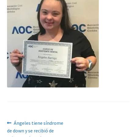
Navegación
Anterior:
Ángeles tiene síndrome
de down y se recibió de
de