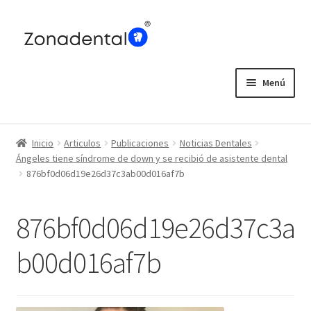
Ir
Ir
a
al
la
contenido
navegación
Menú
Home
Inicio
Articulos
Publicaciones
Noticias Dentales
Blog
Ángeles tiene síndrome de down y se recibió de asistente dental
876bf0d06d19e26d37c3ab00d016af7b
876bf0d06d19e26d37c3a
b00d016af7b