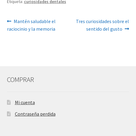
Etiqueta:
curiosidades dentales
Navegación
Anterior:
Siguiente:
Mantén saludable el
Tres curiosidades sobre el
raciocinio y la memoria
sentido del gusto
de
entradas
COMPRAR
Mi cuenta
Contraseña perdida