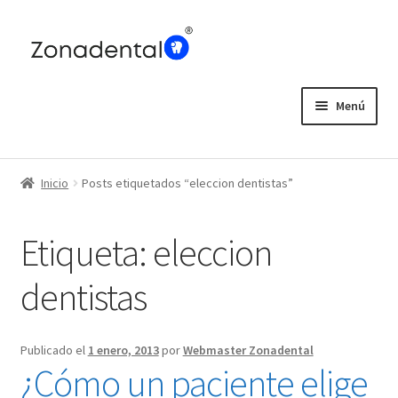
Ir
Ir
a
al
la
contenido
navegación
Menú
Home
Inicio
Posts etiquetados “eleccion dentistas”
Blog
Etiqueta:
eleccion
dentistas
Publicado el
1 enero, 2013
por
Webmaster Zonadental
¿Cómo un paciente elige