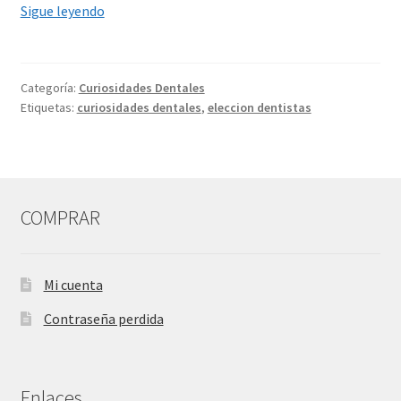
¿Cómo
Sigue leyendo
un
paciente
elige
Categoría:
Curiosidades Dentales
a
Etiquetas:
curiosidades dentales
,
eleccion dentistas
su
odontólogo?
COMPRAR
Mi cuenta
Contraseña perdida
Enlaces