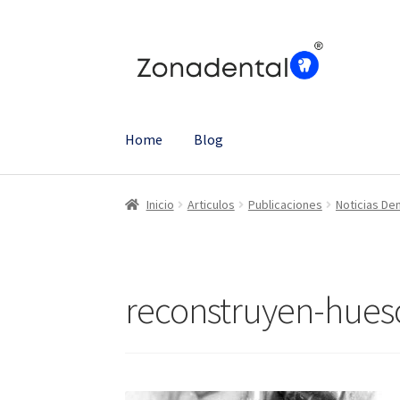
Ir
Ir
a
al
la
contenido
navegación
Home
Blog
Inicio
Articulos
Publicaciones
Noticias De
reconstruyen-hues