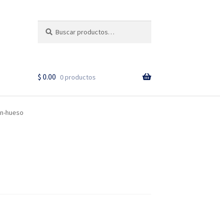
Buscar
Buscar
Cuando hay resultados a
por:
$
0.00
0 productos
en-hueso