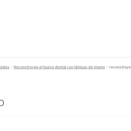
ntales
Reconstruyen el hueso dental con láminas de titanio
reconstruy
o