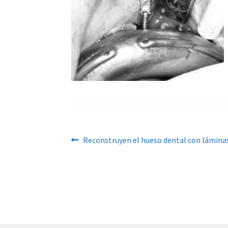
Navegación
Anterior:
Reconstruyen el hueso dental con láminas
de
entradas