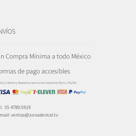
NVÍOS
in Compra Mínima a todo México
ormas de pago accesibles
ito, Crédito y Depósitos bancarios mediante PayU y PayPal
l. 55 4780.5919
mail: ventas@zonadental.tv