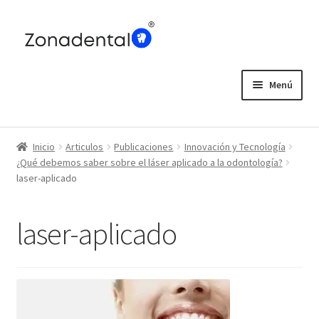
Ir
Ir
a
al
la
contenido
navegación
Menú
Home
Inicio
Articulos
Publicaciones
Innovación y Tecnología
Blog
¿Qué debemos saber sobre el láser aplicado a la odontología?
laser-aplicado
laser-aplicado