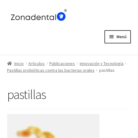
Ir
Ir
a
al
la
contenido
navegación
Menú
Home
Inicio
Articulos
Publicaciones
Innovación y Tecnología
Blog
Pastillas probióticas contra las bacterias orales
pastillas
pastillas