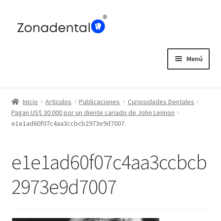
Ir
Ir
a
al
la
contenido
navegación
Menú
Home
Inicio
Articulos
Publicaciones
Curiosidades Dentales
Blog
Pagan US$ 30.000 por un diente cariado de John Lennon
e1e1ad60f07c4aa3ccbcb2973e9d7007
e1e1ad60f07c4aa3ccbcb
2973e9d7007