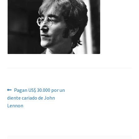
Navegación
Anterior:
Pagan US$ 30.000 por un
diente cariado de John
de
Lennon
entradas