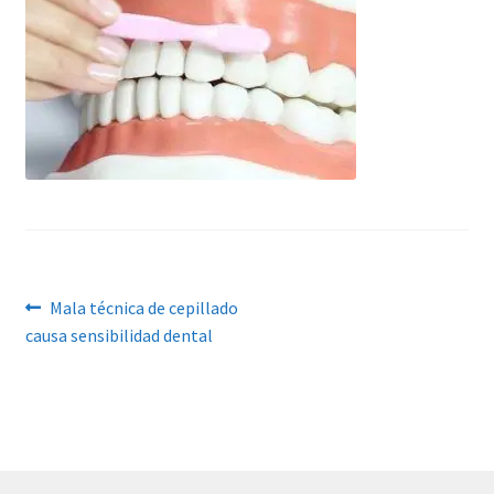
Navegación
Anterior:
Mala técnica de cepillado
causa sensibilidad dental
de
entradas