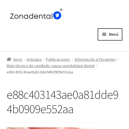
Ir
Ir
a
al
la
contenido
navegación
Menú
Home
Inicio
Articulos
Publicaciones
Información a Pacientes
Blog
Mala técnica de cepillado causa sensibilidad dental
e88c403143ae0a81dde94b0909e552aa
e88c403143ae0a81dde9
4b0909e552aa