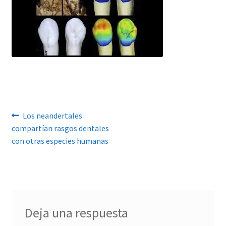
Navegación
Anterior:
Los neandertales
compartían rasgos dentales
de
con otras especies humanas
entradas
Deja una respuesta