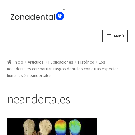
Ir
Ir
a
al
la
contenido
navegación
Menú
Home
Inicio
Articulos
Publicaciones
Histórico
Los
Blog
neandertales compartían rasgos dentales con otras especies
humanas
neandertales
neandertales