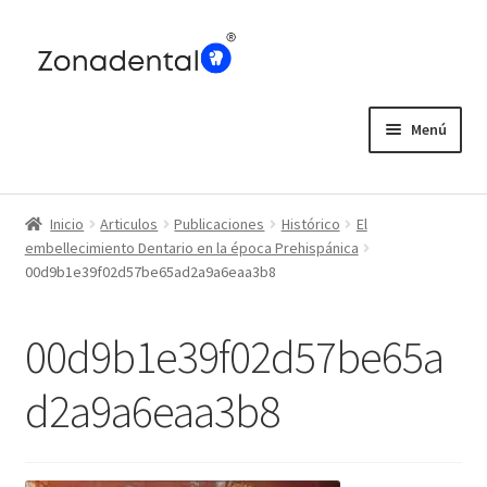
Ir
Ir
a
al
la
contenido
navegación
Menú
Home
Inicio
Articulos
Publicaciones
Histórico
El
Blog
embellecimiento Dentario en la época Prehispánica
00d9b1e39f02d57be65ad2a9a6eaa3b8
00d9b1e39f02d57be65a
d2a9a6eaa3b8