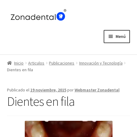
Ir
Ir
a
al
la
contenido
navegación
Menú
Home
Inicio
Articulos
Publicaciones
Innovación y Tecnología
Blog
Dientes en fila
Publicado el
19 noviembre, 2015
por
Webmaster Zonadental
Dientes en fila