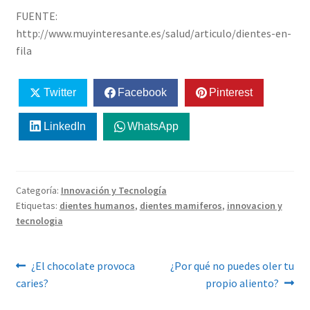
FUENTE:
http://www.muyinteresante.es/salud/articulo/dientes-en-
fila
Twitter
Facebook
Pinterest
LinkedIn
WhatsApp
Categoría:
Innovación y Tecnología
Etiquetas:
dientes humanos
,
dientes mamiferos
,
innovacion y
tecnologia
Navegación
Anterior:
Siguiente:
¿El chocolate provoca
¿Por qué no puedes oler tu
caries?
propio aliento?
de