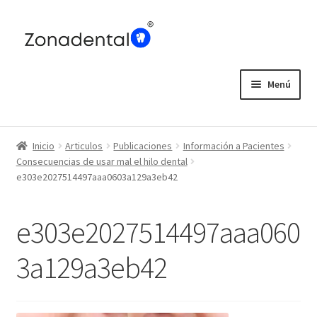
Ir
Ir
a
al
la
contenido
navegación
Menú
Home
Inicio
Articulos
Publicaciones
Información a Pacientes
Blog
Consecuencias de usar mal el hilo dental
e303e2027514497aaa0603a129a3eb42
e303e2027514497aaa060
3a129a3eb42