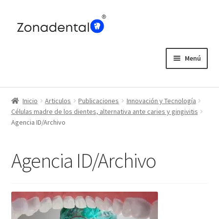
Ir
Ir
a
al
la
contenido
navegación
Menú
Home
Inicio
Articulos
Publicaciones
Innovación y Tecnología
Blog
Células madre de los dientes, alternativa ante caries y gingivitis
Agencia ID/Archivo
Agencia ID/Archivo