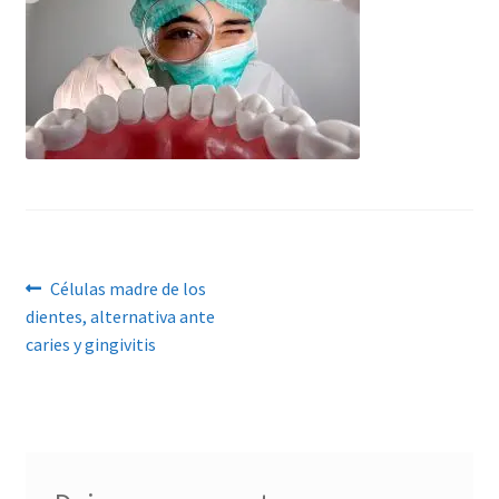
Navegación
Anterior:
Células madre de los
dientes, alternativa ante
de
caries y gingivitis
entradas