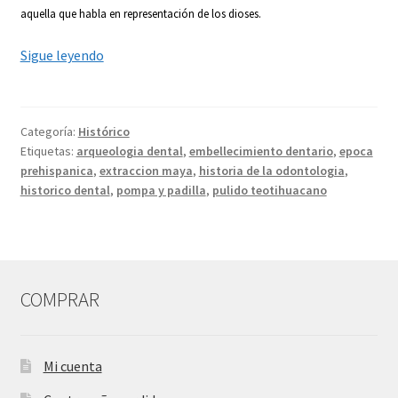
aquella que habla en representación de los dioses.
El
Sigue leyendo
embellecimiento
Dentario
en
Categoría:
Histórico
la
Etiquetas:
arqueologia dental
,
embellecimiento dentario
,
epoca
época
prehispanica
,
extraccion maya
,
historia de la odontologia
,
Prehispánica
historico dental
,
pompa y padilla
,
pulido teotihuacano
COMPRAR
Mi cuenta