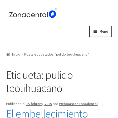
Ir
Ir
a
al
la
contenido
navegación
Menú
Home
Inicio
Posts etiquetados “pulido teotihuacano”
Blog
Etiqueta:
pulido
teotihuacano
Publicado el
15 febrero, 2015
por
Webmaster Zonadental
El embellecimiento