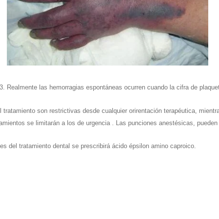
. Realmente las hemorragias espontáneas ocurren cuando la cifra de plaquet
l tratamiento son restrictivas desde cualquier orirentación terapéutica, mientr
atamientos se limitarán a los de urgencia . Las punciones anestésicas, puede
 del tratamiento dental se prescribirá ácido épsilon amino caproico.