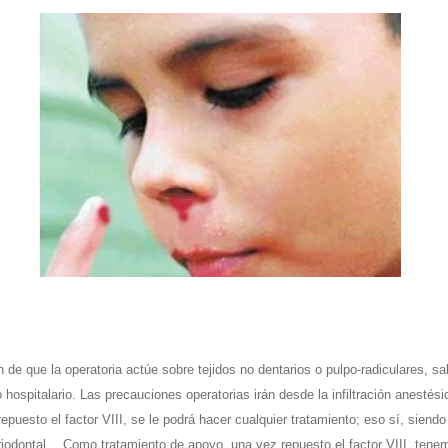
n de que la operatoria actúe sobre tejidos no dentarios o pulpo-radiculares, sa
 hospitalario. Las precauciones operatorias irán desde la infiltración anestés
 repuesto el factor VIII, se le podrá hacer cualquier tratamiento; eso sí, si
iodontal….Como tratamiento de apoyo, una vez repuesto el factor VIII, tene