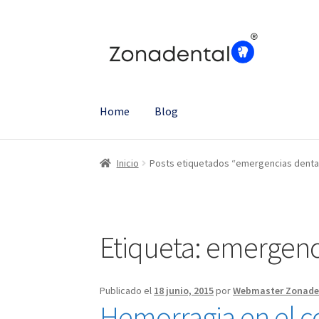
Ir
Ir
a
al
la
contenido
navegación
Home
Blog
Inicio
Posts etiquetados “emergencias denta
Etiqueta:
emergenci
Publicado el
18 junio, 2015
por
Webmaster Zonade
Hemorragia en el c