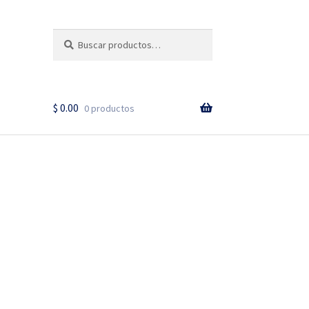
Buscar
Buscar
Cuando hay resultados a
por:
$
0.00
0 productos