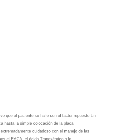
lvo que el paciente se halle con el factor repuesto.En
ica hasta la simple colocación de la placa
endo extremadamente cuidadoso con el manejo de las
mos el EACA, el ácido Tranaxémico o la