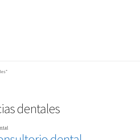
les”
as dentales
ntal
onsultorio dental