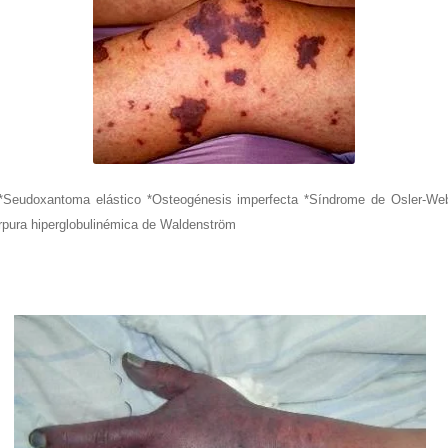
Seudoxantoma elástico *Osteogénesis imperfecta *Síndrome de Osler-Web
rpura hiperglobulinémica de Waldenström