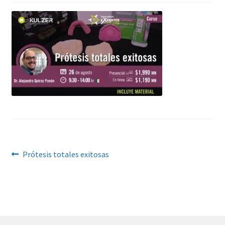
Navegación
Anterior:
Prótesis totales exitosas
de
entradas