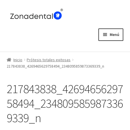
Ir
Ir
a
al
la
contenido
navegación
Menú
Home
Inicio
Prótesis totales exitosas
Blog
217843838_4269465629758494_2348095859873369339_n
217843838_42694656297
58494_234809585987336
9339_n