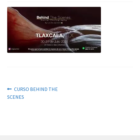
Navegación
Anterior:
CURSO BEHIND THE
SCENES
de
entradas