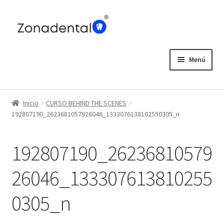
Ir
Ir
a
al
la
contenido
navegación
Menú
Home
Inicio
CURSO BEHIND THE SCENES
Blog
192807190_2623681057926046_1333076138102550305_n
192807190_26236810579
26046_133307613810255
0305_n