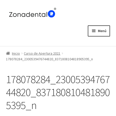
Ir
Ir
a
al
la
contenido
navegación
Menú
Home
Inicio
Curso de Apertura 2021
Blog
178078284_2300539476744820_8371808104818905395_n
178078284_23005394767
44820_837180810481890
5395_n